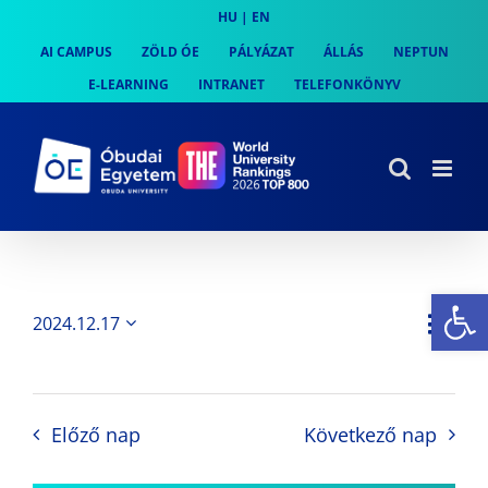
Skip
HU
|
EN
to
AI CAMPUS
ZÖLD ÓE
PÁLYÁZAT
ÁLLÁS
NEPTUN
content
E-LEARNING
INTRANET
TELEFONKÖNYV
Es
Es
2024.12.17
Nap
Navi
Dátum
néz
kiválasztása.
néze
nav
Előző nap
Következő nap