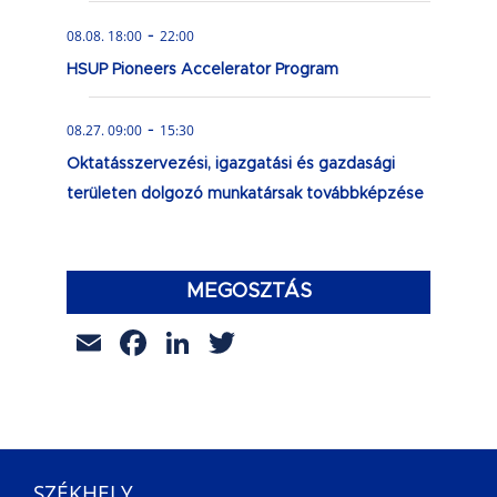
-
08.08. 18:00
22:00
HSUP Pioneers Accelerator Program
-
08.27. 09:00
15:30
Oktatásszervezési, igazgatási és gazdasági
területen dolgozó munkatársak továbbképzése
MEGOSZTÁS
Email
Facebook
LinkedIn
Twitter
SZÉKHELY