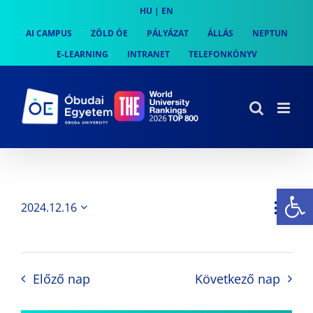
Skip
HU
|
EN
to
AI CAMPUS
ZÖLD ÓE
PÁLYÁZAT
ÁLLÁS
NEPTUN
content
E-LEARNING
INTRANET
TELEFONKÖNYV
Es
Es
2024.12.16
Nap
Navi
Dátum
néz
kiválasztása.
néze
nav
Előző nap
Következő nap