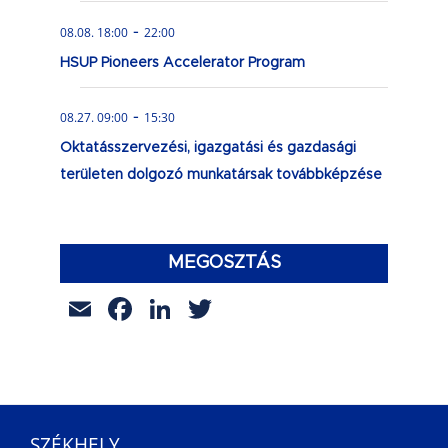
-
08.08. 18:00
22:00
HSUP Pioneers Accelerator Program
-
08.27. 09:00
15:30
Oktatásszervezési, igazgatási és gazdasági
területen dolgozó munkatársak továbbképzése
MEGOSZTÁS
Email
Facebook
LinkedIn
Twitter
SZÉKHELY