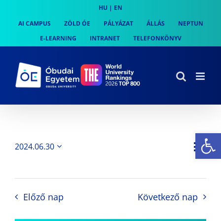
Skip
HU
|
EN
to
AI CAMPUS
ZÖLD ÓE
PÁLYÁZAT
ÁLLÁS
NEPTUN
content
E-LEARNING
INTRANET
TELEFONKÖNYV
Es
Es
2024.06.30
Nap
Navi
Dátum
néz
kiválasztása.
néze
nav
Előző nap
Következő nap