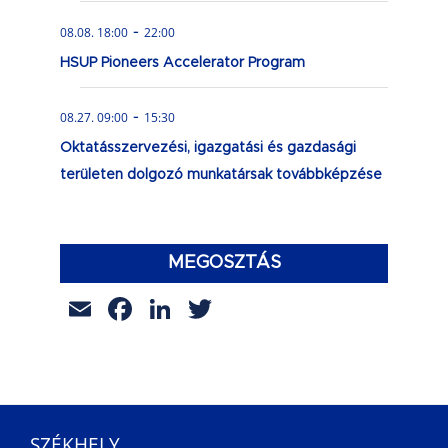
-
08.08. 18:00
22:00
HSUP Pioneers Accelerator Program
-
08.27. 09:00
15:30
Oktatásszervezési, igazgatási és gazdasági
területen dolgozó munkatársak továbbképzése
MEGOSZTÁS
Email
Facebook
LinkedIn
Twitter
SZÉKHELY