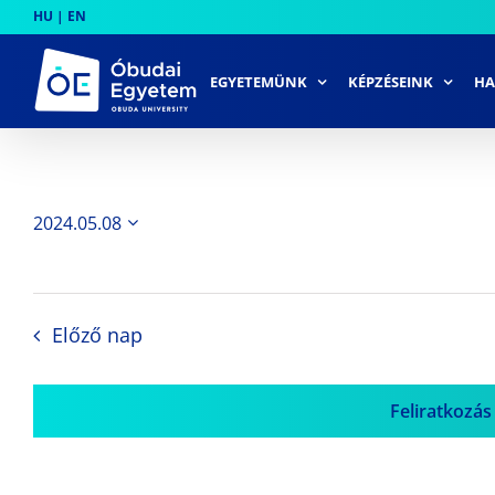
Skip
HU
|
EN
to
content
EGYETEMÜNK
KÉPZÉSEINK
HA
2024.05.08
Dátum
kiválasztása.
Előző nap
Feliratkozás