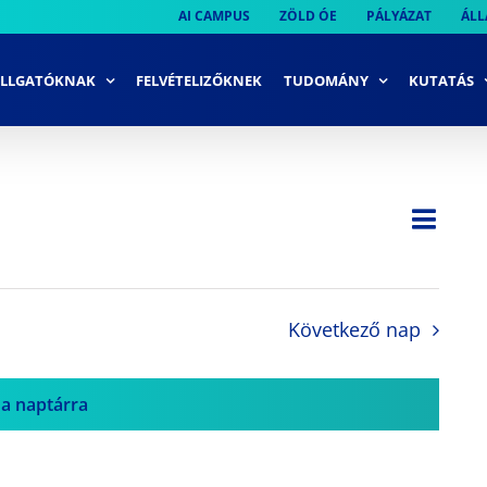
AI CAMPUS
ZÖLD ÓE
PÁLYÁZAT
ÁLL
LLGATÓKNAK
FELVÉTELIZŐKNEK
TUDOMÁNY
KUTATÁS
Ese
Nap
Navi
néze
néze
navi
Következő nap
 a naptárra