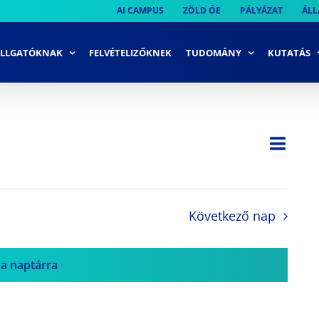
AI CAMPUS
ZÖLD ÓE
PÁLYÁZAT
ÁLL
LLGATÓKNAK
FELVÉTELIZŐKNEK
TUDOMÁNY
KUTATÁS
Ese
Nap
Navi
néze
néze
navi
Következő nap
 a naptárra