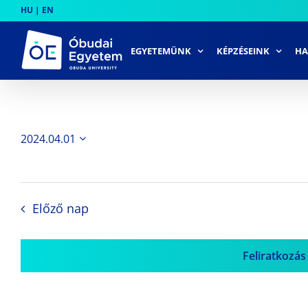
Skip
HU
|
EN
to
content
EGYETEMÜNK
KÉPZÉSEINK
HA
2024.04.01
Dátum
kiválasztása.
Előző nap
Feliratkozás