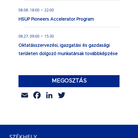
-
08.08. 18:00
22:00
HSUP Pioneers Accelerator Program
-
08.27. 09:00
15:30
Oktatásszervezési, igazgatási és gazdasági
területen dolgozó munkatársak továbbképzése
MEGOSZTÁS
Email
Facebook
LinkedIn
Twitter
SZÉKHELY