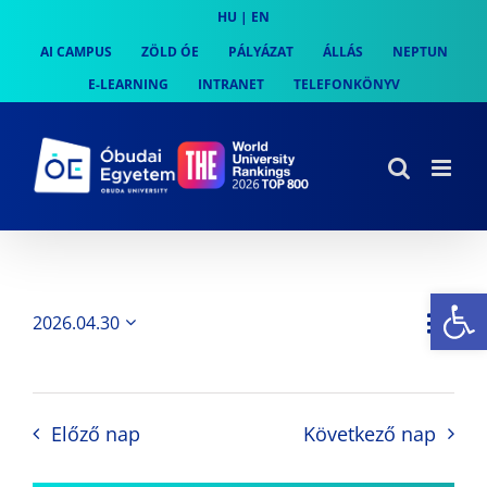
Skip
HU
|
EN
to
AI CAMPUS
ZÖLD ÓE
PÁLYÁZAT
ÁLLÁS
NEPTUN
content
E-LEARNING
INTRANET
TELEFONKÖNYV
Es
Es
2026.04.30
Nap
Navi
Dátum
néz
kiválasztása.
néze
nav
Előző nap
Következő nap