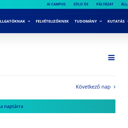
AI CAMPUS
ZÖLD ÓE
PÁLYÁZAT
ÁLL
LLGATÓKNAK
FELVÉTELIZŐKNEK
TUDOMÁNY
KUTATÁS
Ese
Nap
Navi
néze
néze
navi
Következő nap
 a naptárra