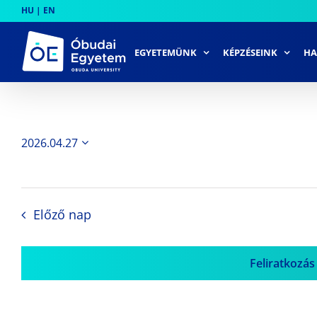
Skip
HU
|
EN
to
content
EGYETEMÜNK
KÉPZÉSEINK
HA
2026.04.27
Dátum
kiválasztása.
Előző nap
Feliratkozás