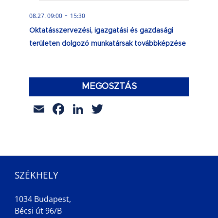
-
08.27. 09:00
15:30
Oktatásszervezési, igazgatási és gazdasági
területen dolgozó munkatársak továbbképzése
MEGOSZTÁS
Email
Facebook
LinkedIn
Twitter
SZÉKHELY
1034 Budapest,
Bécsi út 96/B