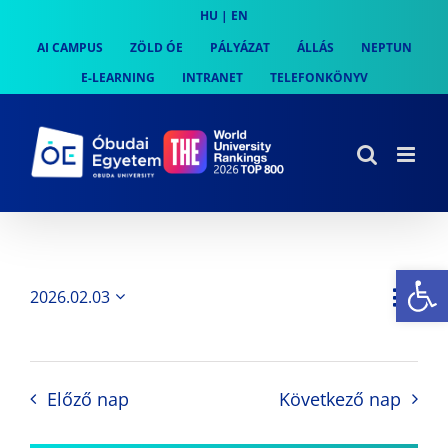
Skip
HU
|
EN
to
AI CAMPUS
ZÖLD ÓE
PÁLYÁZAT
ÁLLÁS
NEPTUN
content
E-LEARNING
INTRANET
TELEFONKÖNYV
Es
Es
2026.02.03
Nap
Navi
Dátum
néz
kiválasztása.
néze
nav
Előző nap
Következő nap