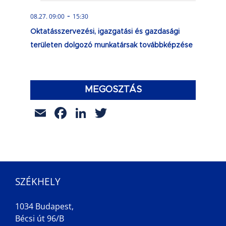
-
08.27. 09:00
15:30
Oktatásszervezési, igazgatási és gazdasági
területen dolgozó munkatársak továbbképzése
MEGOSZTÁS
Email
Facebook
LinkedIn
Twitter
SZÉKHELY
1034 Budapest,
Bécsi út 96/B