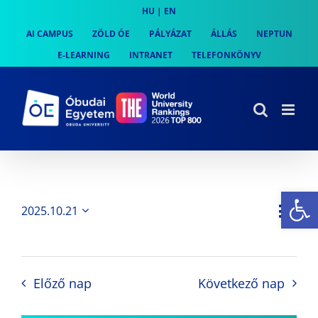
Skip
HU
|
EN
to
AI CAMPUS
ZÖLD ÓE
PÁLYÁZAT
ÁLLÁS
NEPTUN
content
E-LEARNING
INTRANET
TELEFONKÖNYV
Es
Es
2025.10.21
Nap
Navi
Dátum
néz
kiválasztása.
néze
nav
Előző nap
Következő nap