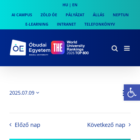
Skip
HU
|
EN
to
AI CAMPUS
ZÖLD ÓE
PÁLYÁZAT
ÁLLÁS
NEPTUN
content
E-LEARNING
INTRANET
TELEFONKÖNYV
Es
Es
2025.07.09
Nap
Navi
Dátum
néz
kiválasztása.
néze
nav
Előző nap
Következő nap