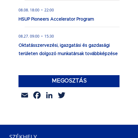
-
08.08. 18:00
22:00
HSUP Pioneers Accelerator Program
-
08.27. 09:00
15:30
Oktatásszervezési, igazgatási és gazdasági
területen dolgozó munkatársak továbbképzése
MEGOSZTÁS
Email
Facebook
LinkedIn
Twitter
SZÉKHELY