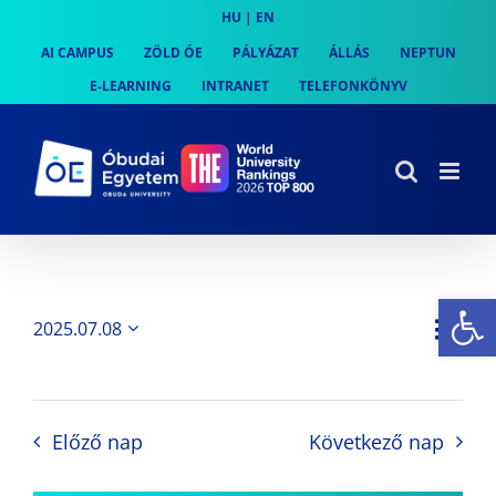
Skip
HU
|
EN
to
AI CAMPUS
ZÖLD ÓE
PÁLYÁZAT
ÁLLÁS
NEPTUN
content
E-LEARNING
INTRANET
TELEFONKÖNYV
Es
Es
2025.07.08
Nap
Navi
Dátum
néz
kiválasztása.
néze
nav
Előző nap
Következő nap