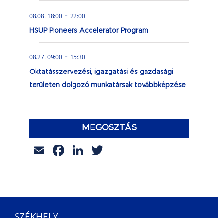
-
08.08. 18:00
22:00
HSUP Pioneers Accelerator Program
-
08.27. 09:00
15:30
Oktatásszervezési, igazgatási és gazdasági
területen dolgozó munkatársak továbbképzése
MEGOSZTÁS
Email
Facebook
LinkedIn
Twitter
SZÉKHELY