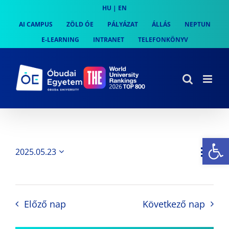
Skip
HU
|
EN
to
AI CAMPUS
ZÖLD ÓE
PÁLYÁZAT
ÁLLÁS
NEPTUN
content
E-LEARNING
INTRANET
TELEFONKÖNYV
Es
Es
2025.05.23
Nap
Navi
Dátum
néz
kiválasztása.
néze
nav
Előző nap
Következő nap