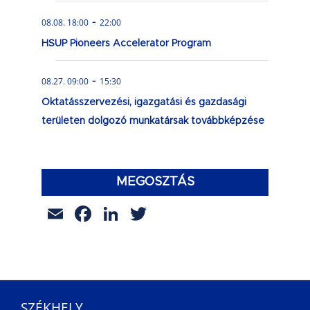
-
08.08. 18:00
22:00
HSUP Pioneers Accelerator Program
-
08.27. 09:00
15:30
Oktatásszervezési, igazgatási és gazdasági
területen dolgozó munkatársak továbbképzése
MEGOSZTÁS
Email
Facebook
LinkedIn
Twitter
SZÉKHELY