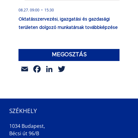
-
08.27. 09:00
15:30
Oktatásszervezési, igazgatási és gazdasági
területen dolgozó munkatársak továbbképzése
MEGOSZTÁS
Email
Facebook
LinkedIn
Twitter
SZÉKHELY
1034 Budapest,
Bécsi út 96/B