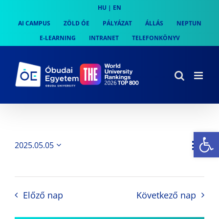
Skip
HU
|
EN
to
AI CAMPUS
ZÖLD ÓE
PÁLYÁZAT
ÁLLÁS
NEPTUN
content
E-LEARNING
INTRANET
TELEFONKÖNYV
Es
Es
2025.05.05
Nap
Navi
Dátum
néz
kiválasztása.
néze
nav
Előző nap
Következő nap