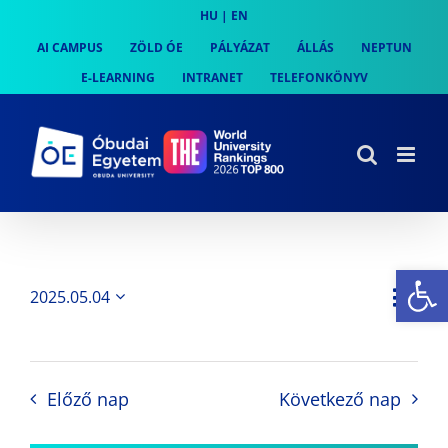
Skip
HU
|
EN
to
AI CAMPUS
ZÖLD ÓE
PÁLYÁZAT
ÁLLÁS
NEPTUN
content
E-LEARNING
INTRANET
TELEFONKÖNYV
Es
Es
2025.05.04
Nap
Navi
Dátum
néz
kiválasztása.
néze
nav
Előző nap
Következő nap