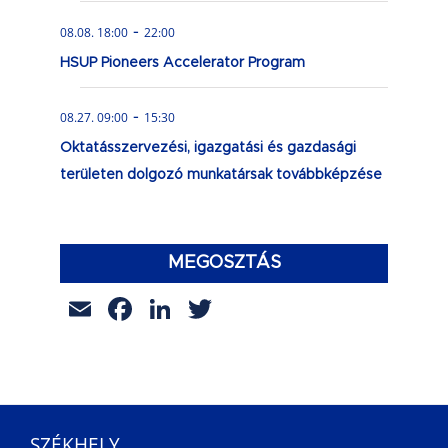
-
08.08. 18:00
22:00
HSUP Pioneers Accelerator Program
-
08.27. 09:00
15:30
Oktatásszervezési, igazgatási és gazdasági
területen dolgozó munkatársak továbbképzése
MEGOSZTÁS
Email
Facebook
LinkedIn
Twitter
SZÉKHELY