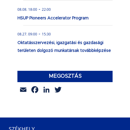
-
08.08. 18:00
22:00
HSUP Pioneers Accelerator Program
-
08.27. 09:00
15:30
Oktatásszervezési, igazgatási és gazdasági
területen dolgozó munkatársak továbbképzése
MEGOSZTÁS
Email
Facebook
LinkedIn
Twitter
SZÉKHELY