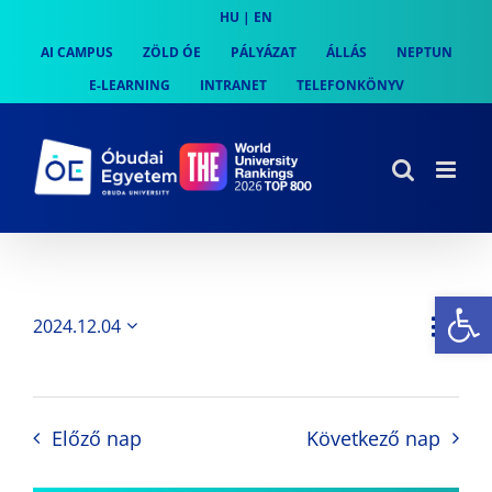
Skip
HU
|
EN
to
AI CAMPUS
ZÖLD ÓE
PÁLYÁZAT
ÁLLÁS
NEPTUN
content
E-LEARNING
INTRANET
TELEFONKÖNYV
Es
Es
2024.12.04
Nap
Navi
Dátum
néz
kiválasztása.
néze
nav
Előző nap
Következő nap