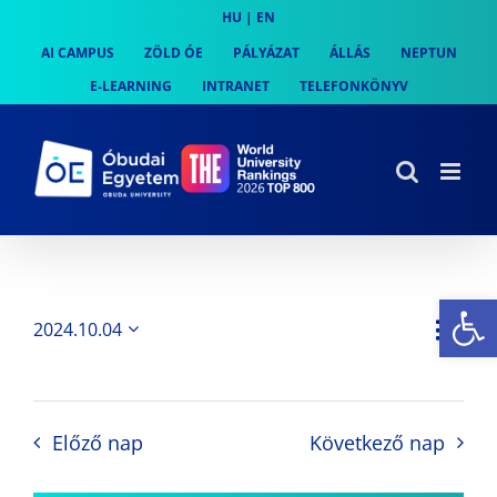
Skip
HU
|
EN
to
AI CAMPUS
ZÖLD ÓE
PÁLYÁZAT
ÁLLÁS
NEPTUN
content
E-LEARNING
INTRANET
TELEFONKÖNYV
Es
Es
2024.10.04
Nap
Navi
Dátum
néz
kiválasztása.
néze
nav
Előző nap
Következő nap