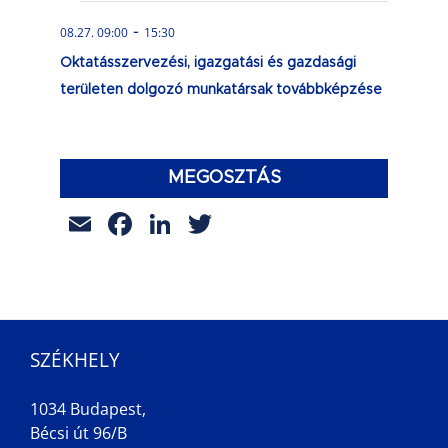
-
08.27. 09:00
15:30
Oktatásszervezési, igazgatási és gazdasági
területen dolgozó munkatársak továbbképzése
MEGOSZTÁS
Email
Facebook
LinkedIn
Twitter
SZÉKHELY
1034 Budapest,
Bécsi út 96/B