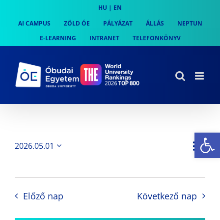
Skip
HU
|
EN
to
AI CAMPUS
ZÖLD ÓE
PÁLYÁZAT
ÁLLÁS
NEPTUN
content
E-LEARNING
INTRANET
TELEFONKÖNYV
Es
Es
2026.05.01
Nap
Navi
Dátum
néz
kiválasztása.
néze
nav
Előző nap
Következő nap