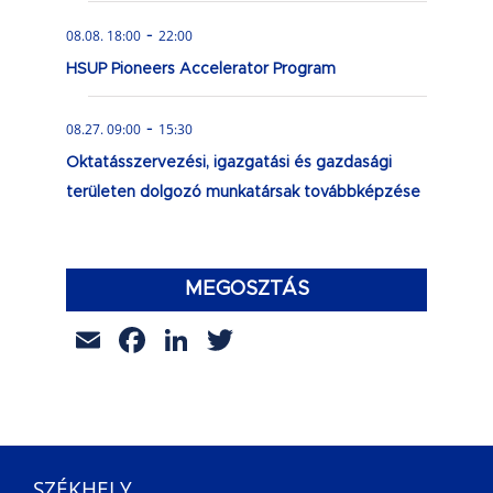
-
08.08. 18:00
22:00
HSUP Pioneers Accelerator Program
-
08.27. 09:00
15:30
Oktatásszervezési, igazgatási és gazdasági
területen dolgozó munkatársak továbbképzése
MEGOSZTÁS
Email
Facebook
LinkedIn
Twitter
SZÉKHELY