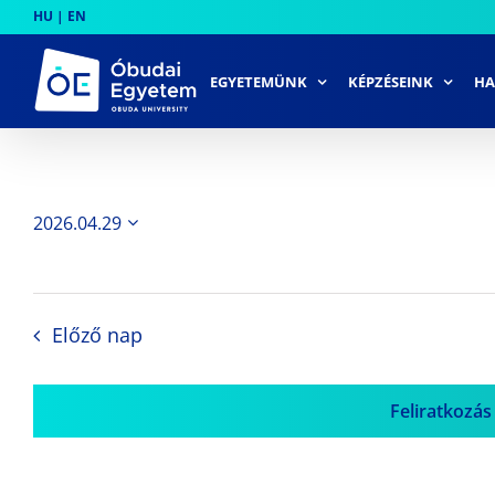
Skip
HU
|
EN
to
content
EGYETEMÜNK
KÉPZÉSEINK
HA
2026.04.29
Dátum
kiválasztása.
Előző nap
Feliratkozás