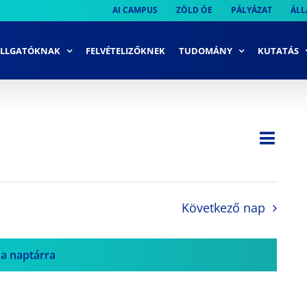
AI CAMPUS
ZÖLD ÓE
PÁLYÁZAT
ÁLL
LLGATÓKNAK
FELVÉTELIZŐKNEK
TUDOMÁNY
KUTATÁS
Ese
Nap
Navi
néze
néze
navi
Következő nap
 a naptárra