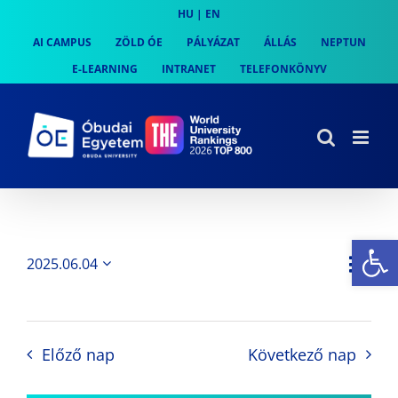
Skip
HU
|
EN
to
AI CAMPUS
ZÖLD ÓE
PÁLYÁZAT
ÁLLÁS
NEPTUN
content
E-LEARNING
INTRANET
TELEFONKÖNYV
Es
Es
2025.06.04
Nap
Navi
Dátum
néz
kiválasztása.
néze
nav
Előző nap
Következő nap