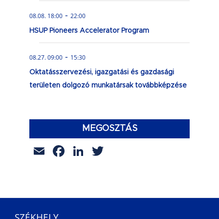
-
08.08. 18:00
22:00
HSUP Pioneers Accelerator Program
-
08.27. 09:00
15:30
Oktatásszervezési, igazgatási és gazdasági
területen dolgozó munkatársak továbbképzése
MEGOSZTÁS
Email
Facebook
LinkedIn
Twitter
SZÉKHELY