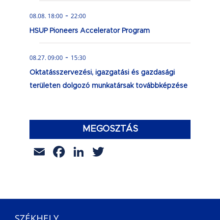
-
08.08. 18:00
22:00
HSUP Pioneers Accelerator Program
-
08.27. 09:00
15:30
Oktatásszervezési, igazgatási és gazdasági
területen dolgozó munkatársak továbbképzése
MEGOSZTÁS
Email
Facebook
LinkedIn
Twitter
SZÉKHELY