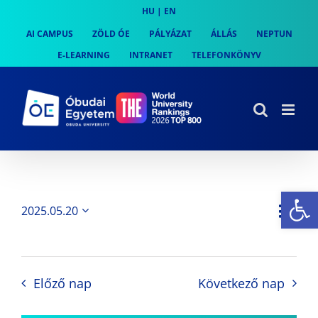
Skip
HU
|
EN
to
AI CAMPUS
ZÖLD ÓE
PÁLYÁZAT
ÁLLÁS
NEPTUN
content
E-LEARNING
INTRANET
TELEFONKÖNYV
Es
Es
2025.05.20
Nap
Navi
Dátum
néz
kiválasztása.
néze
nav
Előző nap
Következő nap