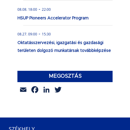
-
08.08. 18:00
22:00
HSUP Pioneers Accelerator Program
-
08.27. 09:00
15:30
Oktatásszervezési, igazgatási és gazdasági
területen dolgozó munkatársak továbbképzése
MEGOSZTÁS
Email
Facebook
LinkedIn
Twitter
SZÉKHELY