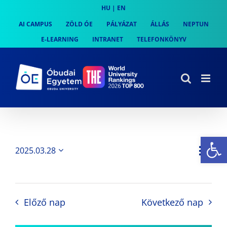
Skip
HU
|
EN
to
AI CAMPUS
ZÖLD ÓE
PÁLYÁZAT
ÁLLÁS
NEPTUN
content
E-LEARNING
INTRANET
TELEFONKÖNYV
Es
Es
2025.03.28
Nap
Navi
Dátum
néz
kiválasztása.
néze
nav
Előző nap
Következő nap