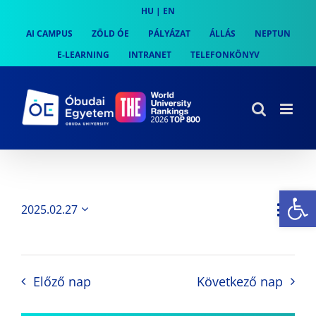
Skip
HU
|
EN
to
AI CAMPUS
ZÖLD ÓE
PÁLYÁZAT
ÁLLÁS
NEPTUN
content
E-LEARNING
INTRANET
TELEFONKÖNYV
Es
Es
2025.02.27
Nap
Navi
Dátum
néz
kiválasztása.
néze
nav
Előző nap
Következő nap