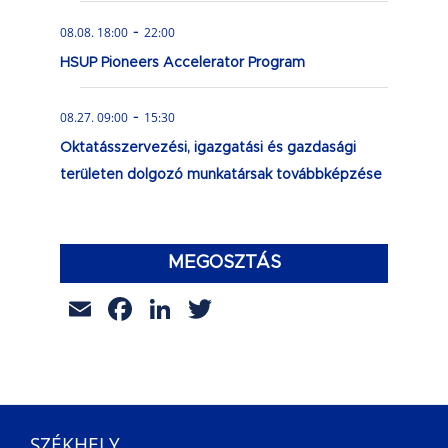
-
08.08. 18:00
22:00
HSUP Pioneers Accelerator Program
-
08.27. 09:00
15:30
Oktatásszervezési, igazgatási és gazdasági
területen dolgozó munkatársak továbbképzése
MEGOSZTÁS
Email
Facebook
LinkedIn
Twitter
SZÉKHELY