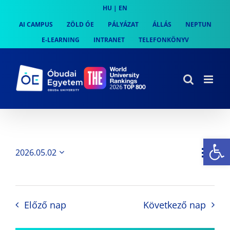
Skip
HU
|
EN
to
AI CAMPUS
ZÖLD ÓE
PÁLYÁZAT
ÁLLÁS
NEPTUN
content
E-LEARNING
INTRANET
TELEFONKÖNYV
Es
Es
2026.05.02
Nap
Navi
Dátum
néz
kiválasztása.
néze
nav
Előző nap
Következő nap