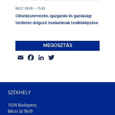
-
08.27. 09:00
15:30
Oktatásszervezési, igazgatási és gazdasági
területen dolgozó munkatársak továbbképzése
MEGOSZTÁS
Email
Facebook
LinkedIn
Twitter
SZÉKHELY
1034 Budapest,
Bécsi út 96/B