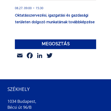
-
08.27. 09:00
15:30
Oktatásszervezési, igazgatási és gazdasági
területen dolgozó munkatársak továbbképzése
MEGOSZTÁS
Email
Facebook
LinkedIn
Twitter
SZÉKHELY
1034 Budapest,
Bécsi út 96/B