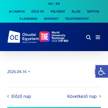
Skip
HU
|
EN
to
AI CAMPUS
ZÖLD ÓE
PÁLYÁZAT
ÁLLÁS
NEPTUN
content
E-LEARNING
INTRANET
TELEFONKÖNYV
Es
Es
2026.04.16
Nap
Navi
Dátum
néz
kiválasztása.
néze
nav
Előző nap
Következő nap