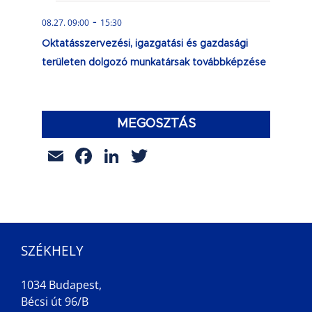
-
08.27. 09:00
15:30
Oktatásszervezési, igazgatási és gazdasági
területen dolgozó munkatársak továbbképzése
MEGOSZTÁS
Email
Facebook
LinkedIn
Twitter
SZÉKHELY
1034 Budapest,
Bécsi út 96/B