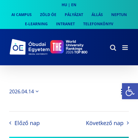
Skip
HU
|
EN
to
AI CAMPUS
ZÖLD ÓE
PÁLYÁZAT
ÁLLÁS
NEPTUN
content
E-LEARNING
INTRANET
TELEFONKÖNYV
Es
Es
2026.04.14
Nap
Navi
Dátum
néz
kiválasztása.
néze
nav
Előző nap
Következő nap