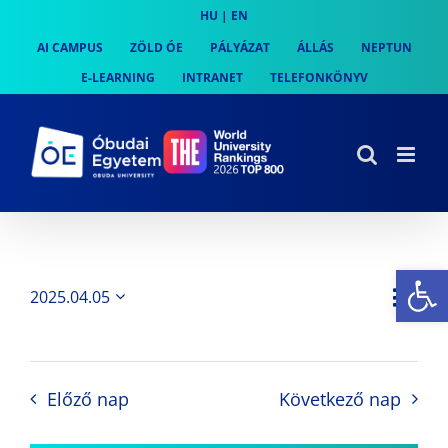
Skip
HU
|
EN
to
AI CAMPUS
ZÖLD ÓE
PÁLYÁZAT
ÁLLÁS
NEPTUN
content
E-LEARNING
INTRANET
TELEFONKÖNYV
Es
Es
2025.04.05
Nap
Navi
Dátum
néz
kiválasztása.
néze
nav
Előző nap
Következő nap