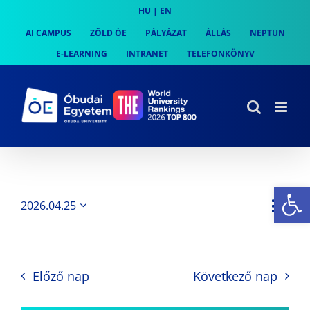
Skip
HU
|
EN
to
AI CAMPUS
ZÖLD ÓE
PÁLYÁZAT
ÁLLÁS
NEPTUN
content
E-LEARNING
INTRANET
TELEFONKÖNYV
Es
Es
2026.04.25
Nap
Navi
Dátum
néz
kiválasztása.
néze
nav
Előző nap
Következő nap