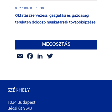
-
08.27. 09:00
15:30
Oktatásszervezési, igazgatási és gazdasági
területen dolgozó munkatársak továbbképzése
MEGOSZTÁS
Email
Facebook
LinkedIn
Twitter
SZÉKHELY
1034 Budapest,
Bécsi út 96/B