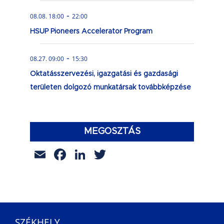
-
08.08. 18:00
22:00
HSUP Pioneers Accelerator Program
-
08.27. 09:00
15:30
Oktatásszervezési, igazgatási és gazdasági
területen dolgozó munkatársak továbbképzése
MEGOSZTÁS
Email
Facebook
LinkedIn
Twitter
SZÉKHELY