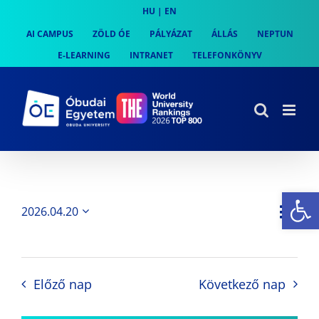
Skip
HU
|
EN
to
AI CAMPUS
ZÖLD ÓE
PÁLYÁZAT
ÁLLÁS
NEPTUN
content
E-LEARNING
INTRANET
TELEFONKÖNYV
Es
Es
2026.04.20
Nap
Navi
Dátum
néz
kiválasztása.
néze
nav
Előző nap
Következő nap