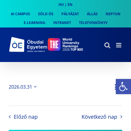
Skip
HU
|
EN
to
AI CAMPUS
ZÖLD ÓE
PÁLYÁZAT
ÁLLÁS
NEPTUN
content
E-LEARNING
INTRANET
TELEFONKÖNYV
Es
Es
2026.03.31
Nap
Navi
Dátum
néz
kiválasztása.
néze
nav
Előző nap
Következő nap