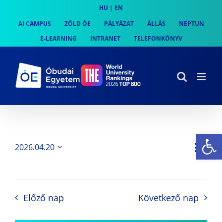
Skip
HU
|
EN
to
AI CAMPUS
ZÖLD ÓE
PÁLYÁZAT
ÁLLÁS
NEPTUN
content
E-LEARNING
INTRANET
TELEFONKÖNYV
Es
Es
2026.04.20
Nap
Navi
Dátum
néz
kiválasztása.
néze
nav
Előző nap
Következő nap