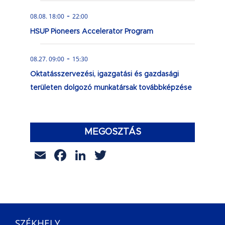
-
08.08. 18:00
22:00
HSUP Pioneers Accelerator Program
-
08.27. 09:00
15:30
Oktatásszervezési, igazgatási és gazdasági
területen dolgozó munkatársak továbbképzése
MEGOSZTÁS
Email
Facebook
LinkedIn
Twitter
SZÉKHELY