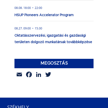
-
08.08. 18:00
22:00
HSUP Pioneers Accelerator Program
-
08.27. 09:00
15:30
Oktatásszervezési, igazgatási és gazdasági
területen dolgozó munkatársak továbbképzése
MEGOSZTÁS
Email
Facebook
LinkedIn
Twitter
SZÉKHELY