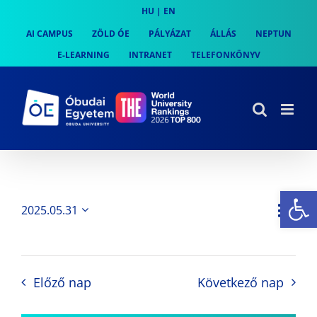
Skip
HU
|
EN
to
AI CAMPUS
ZÖLD ÓE
PÁLYÁZAT
ÁLLÁS
NEPTUN
content
E-LEARNING
INTRANET
TELEFONKÖNYV
Es
Es
2025.05.31
Nap
Navi
Dátum
néz
kiválasztása.
néze
nav
Előző nap
Következő nap