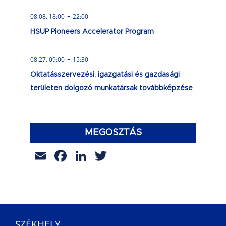
-
08.08. 18:00
22:00
HSUP Pioneers Accelerator Program
-
08.27. 09:00
15:30
Oktatásszervezési, igazgatási és gazdasági
területen dolgozó munkatársak továbbképzése
MEGOSZTÁS
Email
Facebook
LinkedIn
Twitter
SZÉKHELY