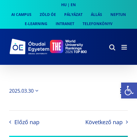
Skip
HU
|
EN
to
AI CAMPUS
ZÖLD ÓE
PÁLYÁZAT
ÁLLÁS
NEPTUN
content
E-LEARNING
INTRANET
TELEFONKÖNYV
Es
Es
2025.03.30
Nap
Navi
Dátum
néz
kiválasztása.
néze
nav
Előző nap
Következő nap