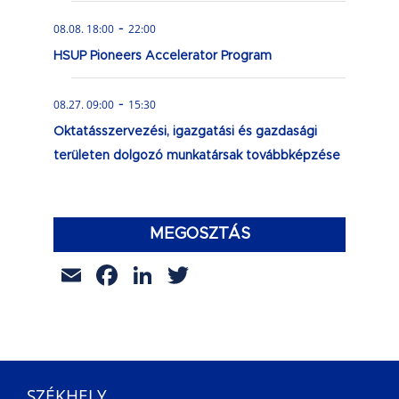
-
08.08. 18:00
22:00
HSUP Pioneers Accelerator Program
-
08.27. 09:00
15:30
Oktatásszervezési, igazgatási és gazdasági
területen dolgozó munkatársak továbbképzése
MEGOSZTÁS
Email
Facebook
LinkedIn
Twitter
SZÉKHELY