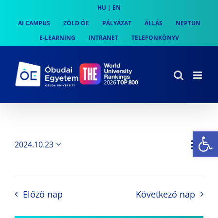
Skip
HU
|
EN
to
AI CAMPUS
ZÖLD ÓE
PÁLYÁZAT
ÁLLÁS
NEPTUN
content
E-LEARNING
INTRANET
TELEFONKÖNYV
Es
Es
2024.10.23
Nap
Navi
Dátum
néz
kiválasztása.
néze
nav
Előző nap
Következő nap