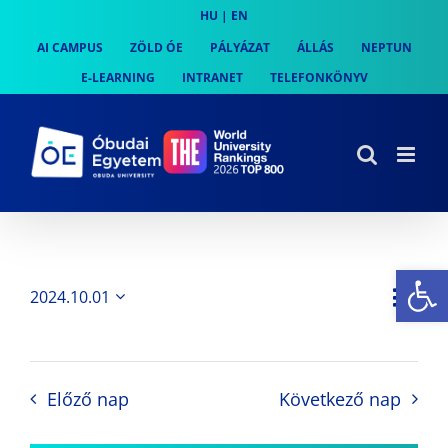
Skip
HU
|
EN
to
AI CAMPUS
ZÖLD ÓE
PÁLYÁZAT
ÁLLÁS
NEPTUN
content
E-LEARNING
INTRANET
TELEFONKÖNYV
Es
Es
2024.10.01
Nap
Navi
Dátum
néz
kiválasztása.
néze
nav
Előző nap
Következő nap