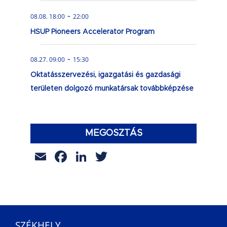
-
08.08. 18:00
22:00
HSUP Pioneers Accelerator Program
-
08.27. 09:00
15:30
Oktatásszervezési, igazgatási és gazdasági
területen dolgozó munkatársak továbbképzése
MEGOSZTÁS
Email
Facebook
LinkedIn
Twitter
SZÉKHELY