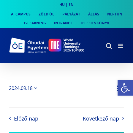
Skip
HU
|
EN
to
AI CAMPUS
ZÖLD ÓE
PÁLYÁZAT
ÁLLÁS
NEPTUN
content
E-LEARNING
INTRANET
TELEFONKÖNYV
Es
Es
2024.09.18
Nap
Navi
Dátum
néz
kiválasztása.
néze
nav
Előző nap
Következő nap