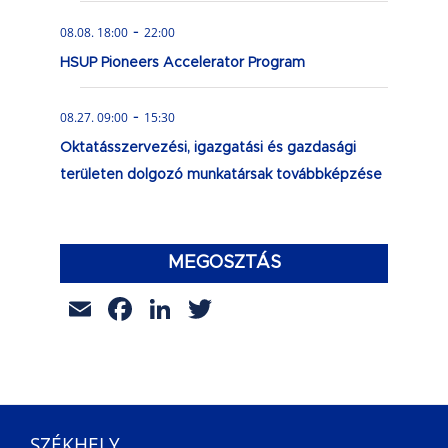
-
08.08. 18:00
22:00
HSUP Pioneers Accelerator Program
-
08.27. 09:00
15:30
Oktatásszervezési, igazgatási és gazdasági
területen dolgozó munkatársak továbbképzése
MEGOSZTÁS
Email
Facebook
LinkedIn
Twitter
SZÉKHELY