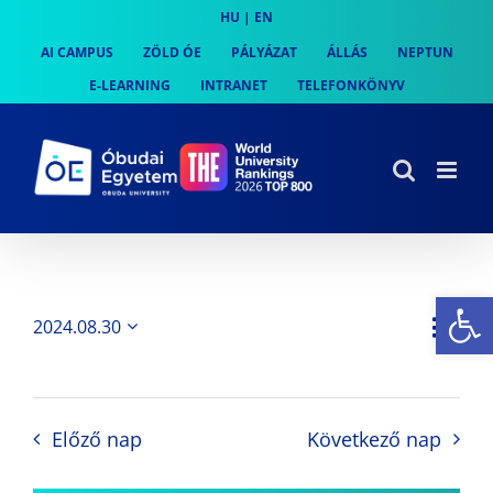
Skip
HU
|
EN
to
AI CAMPUS
ZÖLD ÓE
PÁLYÁZAT
ÁLLÁS
NEPTUN
content
E-LEARNING
INTRANET
TELEFONKÖNYV
Es
Es
2024.08.30
Nap
Navi
Dátum
néz
kiválasztása.
néze
nav
Előző nap
Következő nap