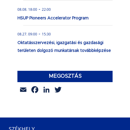
-
08.08. 18:00
22:00
HSUP Pioneers Accelerator Program
-
08.27. 09:00
15:30
Oktatásszervezési, igazgatási és gazdasági
területen dolgozó munkatársak továbbképzése
MEGOSZTÁS
Email
Facebook
LinkedIn
Twitter
SZÉKHELY