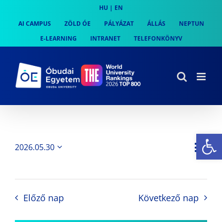
Skip
HU
|
EN
to
AI CAMPUS
ZÖLD ÓE
PÁLYÁZAT
ÁLLÁS
NEPTUN
content
E-LEARNING
INTRANET
TELEFONKÖNYV
Es
Es
2026.05.30
Nap
Navi
Dátum
néz
kiválasztása.
néze
nav
Előző nap
Következő nap