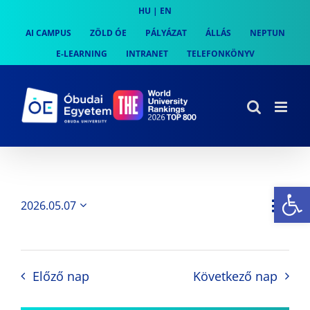
Skip
HU
|
EN
to
AI CAMPUS
ZÖLD ÓE
PÁLYÁZAT
ÁLLÁS
NEPTUN
content
E-LEARNING
INTRANET
TELEFONKÖNYV
Es
Es
2026.05.07
Nap
Navi
Dátum
néz
kiválasztása.
néze
nav
Előző nap
Következő nap