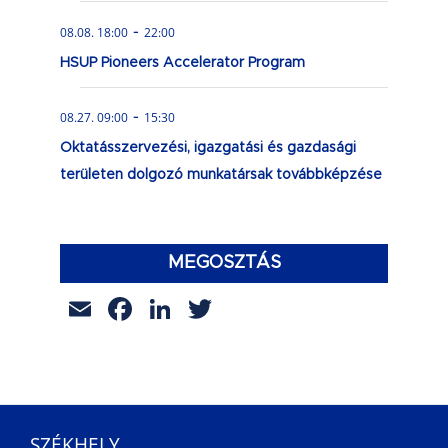
-
08.08. 18:00
22:00
HSUP Pioneers Accelerator Program
-
08.27. 09:00
15:30
Oktatásszervezési, igazgatási és gazdasági
területen dolgozó munkatársak továbbképzése
MEGOSZTÁS
Email
Facebook
LinkedIn
Twitter
SZÉKHELY