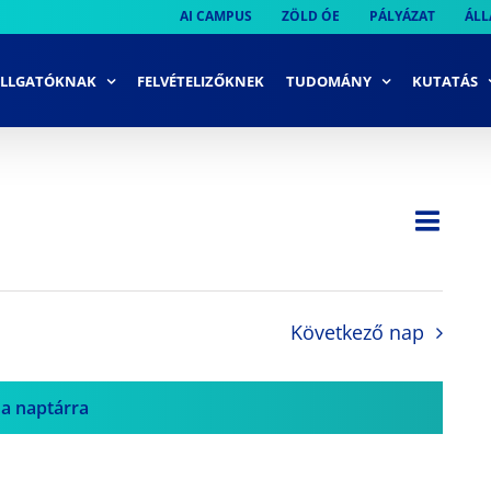
AI CAMPUS
ZÖLD ÓE
PÁLYÁZAT
ÁLL
LLGATÓKNAK
FELVÉTELIZŐKNEK
TUDOMÁNY
KUTATÁS
Ese
Nap
Navi
néze
néze
navi
Következő nap
 a naptárra