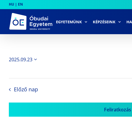
Skip
HU
|
EN
to
content
EGYETEMÜNK
KÉPZÉSEINK
HA
2025.09.23
Dátum
kiválasztása.
Előző nap
Feliratkozás