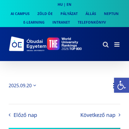
Skip
HU
|
EN
to
AI CAMPUS
ZÖLD ÓE
PÁLYÁZAT
ÁLLÁS
NEPTUN
content
E-LEARNING
INTRANET
TELEFONKÖNYV
Es
Es
2025.09.20
Nap
Navi
Dátum
néz
kiválasztása.
néze
nav
Előző nap
Következő nap