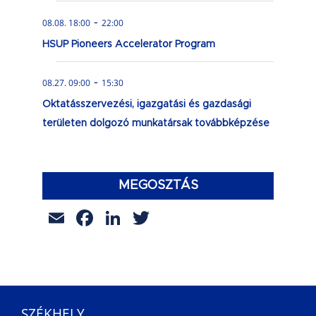
-
08.08. 18:00
22:00
HSUP Pioneers Accelerator Program
-
08.27. 09:00
15:30
Oktatásszervezési, igazgatási és gazdasági
területen dolgozó munkatársak továbbképzése
MEGOSZTÁS
Email
Facebook
LinkedIn
Twitter
SZÉKHELY