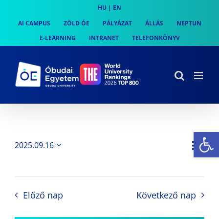
Skip
HU
|
EN
to
AI CAMPUS
ZÖLD ÓE
PÁLYÁZAT
ÁLLÁS
NEPTUN
content
E-LEARNING
INTRANET
TELEFONKÖNYV
Es
Es
2025.09.16
Nap
Navi
Dátum
néz
kiválasztása.
néze
nav
Előző nap
Következő nap