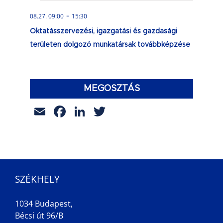
-
08.27. 09:00
15:30
Oktatásszervezési, igazgatási és gazdasági
területen dolgozó munkatársak továbbképzése
MEGOSZTÁS
Email
Facebook
LinkedIn
Twitter
SZÉKHELY
1034 Budapest,
Bécsi út 96/B