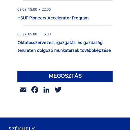
-
08.08. 18:00
22:00
HSUP Pioneers Accelerator Program
-
08.27. 09:00
15:30
Oktatásszervezési, igazgatási és gazdasági
területen dolgozó munkatársak továbbképzése
MEGOSZTÁS
Email
Facebook
LinkedIn
Twitter
SZÉKHELY