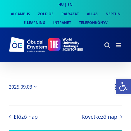
Skip
HU
|
EN
to
AI CAMPUS
ZÖLD ÓE
PÁLYÁZAT
ÁLLÁS
NEPTUN
content
E-LEARNING
INTRANET
TELEFONKÖNYV
Es
Es
2025.09.03
Nap
Navi
Dátum
néz
kiválasztása.
néze
nav
Előző nap
Következő nap