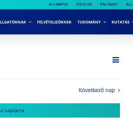
AI CAMPUS
ZÖLD ÓE
PÁLYÁZAT
ÁLL
LLGATÓKNAK
FELVÉTELIZŐKNEK
TUDOMÁNY
KUTATÁS
Ese
Nap
Navi
néze
néze
navi
Következő nap
 a naptárra