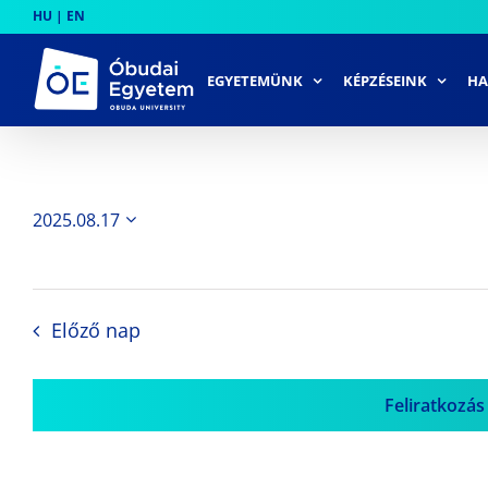
Skip
HU
|
EN
to
content
EGYETEMÜNK
KÉPZÉSEINK
HA
2025.08.17
Dátum
kiválasztása.
Előző nap
Feliratkozás