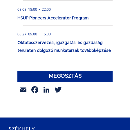
-
08.08. 18:00
22:00
HSUP Pioneers Accelerator Program
-
08.27. 09:00
15:30
Oktatásszervezési, igazgatási és gazdasági
területen dolgozó munkatársak továbbképzése
MEGOSZTÁS
Email
Facebook
LinkedIn
Twitter
SZÉKHELY