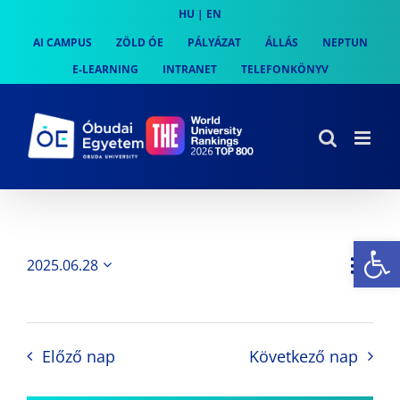
Skip
HU
|
EN
to
AI CAMPUS
ZÖLD ÓE
PÁLYÁZAT
ÁLLÁS
NEPTUN
content
E-LEARNING
INTRANET
TELEFONKÖNYV
Es
Es
2025.06.28
Nap
Navi
Dátum
néz
kiválasztása.
néze
nav
Előző nap
Következő nap