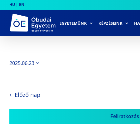
Skip
HU
|
EN
to
content
EGYETEMÜNK
KÉPZÉSEINK
HA
2025.06.23
Dátum
kiválasztása.
Előző nap
Feliratkozás