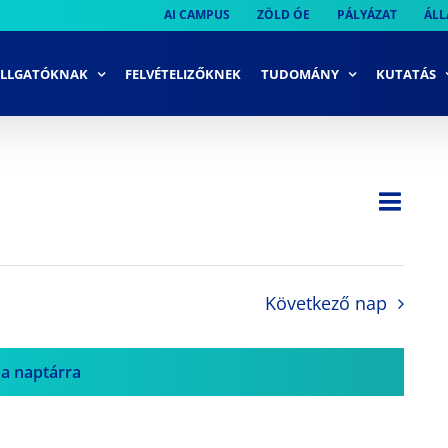
AI CAMPUS
ZÖLD ÓE
PÁLYÁZAT
ÁLL
LLGATÓKNAK
FELVÉTELIZŐKNEK
TUDOMÁNY
KUTATÁS
Ese
Nap
Navi
néze
néze
navi
Következő nap
 a naptárra