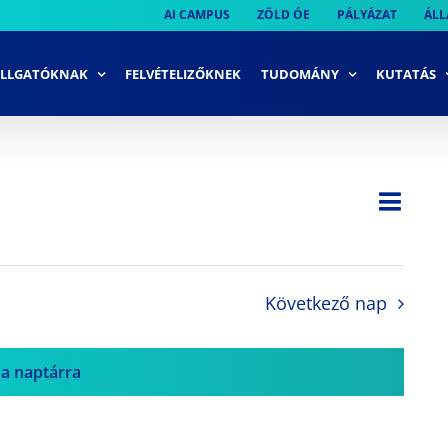
AI CAMPUS
ZÖLD ÓE
PÁLYÁZAT
ÁLL
LLGATÓKNAK
FELVÉTELIZŐKNEK
TUDOMÁNY
KUTATÁS
Ese
Nap
Navi
néze
néze
navi
Következő nap
 a naptárra