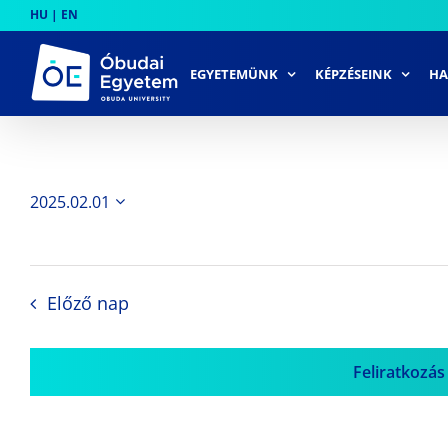
Skip
HU
|
EN
to
content
EGYETEMÜNK
KÉPZÉSEINK
HA
2025.02.01
Dátum
kiválasztása.
Előző nap
Feliratkozás