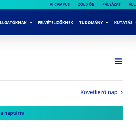
AI CAMPUS
ZÖLD ÓE
PÁLYÁZAT
ÁLL
LLGATÓKNAK
FELVÉTELIZŐKNEK
TUDOMÁNY
KUTATÁS
Ese
Nap
Navi
néze
néze
navi
Következő nap
 a naptárra