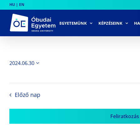
Skip
HU
|
EN
to
content
EGYETEMÜNK
KÉPZÉSEINK
HA
2024.06.30
Dátum
kiválasztása.
Előző nap
Feliratkozás