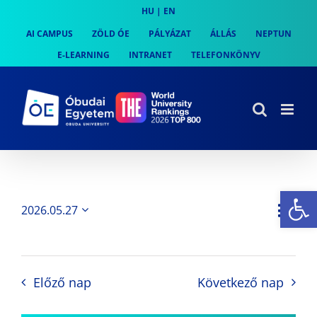
Skip
HU
|
EN
to
AI CAMPUS
ZÖLD ÓE
PÁLYÁZAT
ÁLLÁS
NEPTUN
content
E-LEARNING
INTRANET
TELEFONKÖNYV
Es
Es
2026.05.27
Nap
Navi
Dátum
néz
kiválasztása.
néze
nav
Előző nap
Következő nap