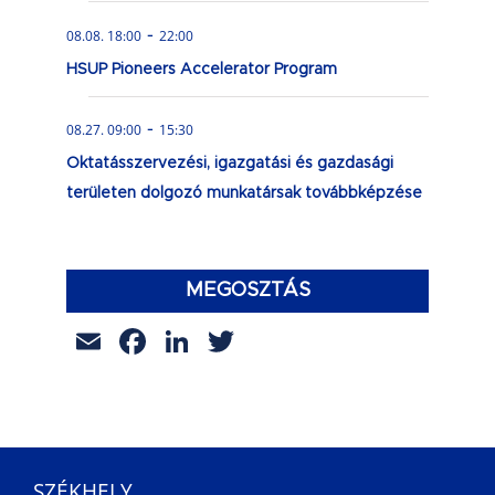
-
08.08. 18:00
22:00
HSUP Pioneers Accelerator Program
-
08.27. 09:00
15:30
Oktatásszervezési, igazgatási és gazdasági
területen dolgozó munkatársak továbbképzése
MEGOSZTÁS
Email
Facebook
LinkedIn
Twitter
SZÉKHELY