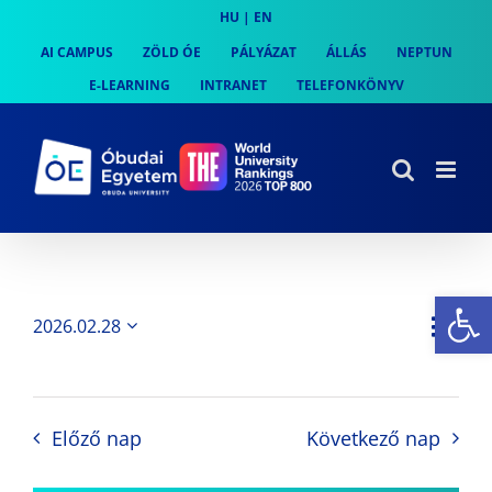
Skip
HU
|
EN
to
AI CAMPUS
ZÖLD ÓE
PÁLYÁZAT
ÁLLÁS
NEPTUN
content
E-LEARNING
INTRANET
TELEFONKÖNYV
Es
Es
2026.02.28
Nap
Navi
Dátum
néz
kiválasztása.
néze
nav
Előző nap
Következő nap