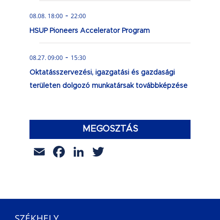
-
08.08. 18:00
22:00
HSUP Pioneers Accelerator Program
-
08.27. 09:00
15:30
Oktatásszervezési, igazgatási és gazdasági
területen dolgozó munkatársak továbbképzése
MEGOSZTÁS
Email
Facebook
LinkedIn
Twitter
SZÉKHELY